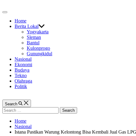
Skip
to
Off
content
Canvas
Home
Berita Lokal
Yogyakarta
Sleman
Bantul
Kulonprogo
Gunungkidul
Nasional
Ekonomi
Budaya
Tekno
Olahraga
Politik
Search
Search
for:
Home
Nasional
Istana Pastikan Warung Kelontong Bisa Kembali Jual Gas LPG