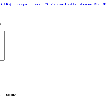
PG 3 Kg
→
Sempat di bawah 5%, Prabowo Balikkan ekonomi RI di 20
*
me I comment.