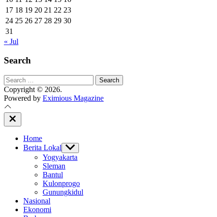
17
18
19
20
21
22
23
24
25
26
27
28
29
30
31
« Jul
Search
Search
for:
Copyright © 2026.
Powered by
Eximious Magazine
Close
Off
Canvas
Home
Berita Lokal
Show
sub
Yogyakarta
menu
Sleman
Bantul
Kulonprogo
Gunungkidul
Nasional
Ekonomi