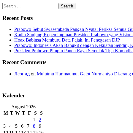
Search
for:
Recent Posts
Prabowo Sebut Swasembada Pangan Nyata: Periksa Semua G
Kadin Sanjung Kepemimpinan Presiden Prabowo yang Visioner
Hoax Babinsa Memburu Data Pajak, Ini Penegasan DJP
Prabowo: Indonesia Akan Bangkit dengan Kekuatan Sendiri, 
Presiden Prabowo Pimpin Panen Raya Serentak Tiga Komodita
Recent Comments
Леонид
on
Mulutmu Harimaumu, Gatot Nurmantyo Diserang 
Kalender
August 2026
M
T
W
T
F
S
S
1
2
3
4
5
6
7
8
9
10
11
12
13
14
15
16