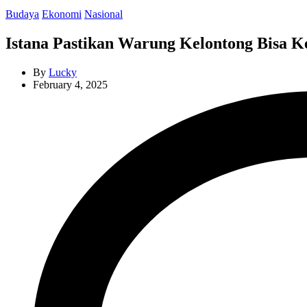
Categories
Budaya
Ekonomi
Nasional
Istana Pastikan Warung Kelontong Bisa K
By
Lucky
February 4, 2025