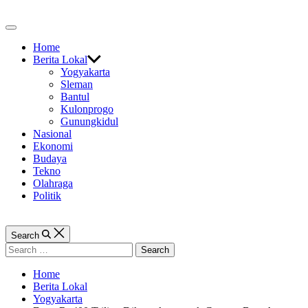
Skip
to
Off
content
Canvas
Home
Berita Lokal
Yogyakarta
Sleman
Bantul
Kulonprogo
Gunungkidul
Nasional
Ekonomi
Budaya
Tekno
Olahraga
Politik
Search
Search
for:
Home
Berita Lokal
Yogyakarta