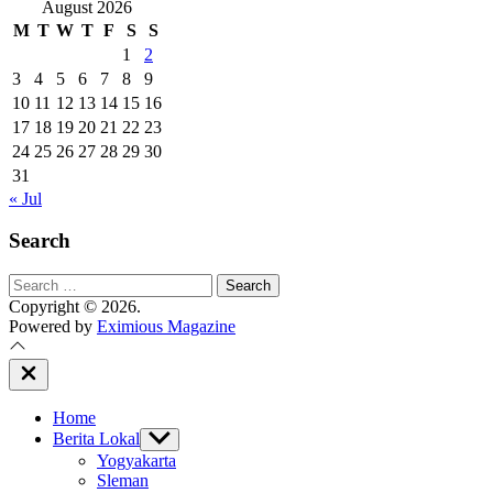
August 2026
M
T
W
T
F
S
S
1
2
3
4
5
6
7
8
9
10
11
12
13
14
15
16
17
18
19
20
21
22
23
24
25
26
27
28
29
30
31
« Jul
Search
Search
for:
Copyright © 2026.
Powered by
Eximious Magazine
Close
Off
Canvas
Home
Berita Lokal
Show
sub
Yogyakarta
menu
Sleman