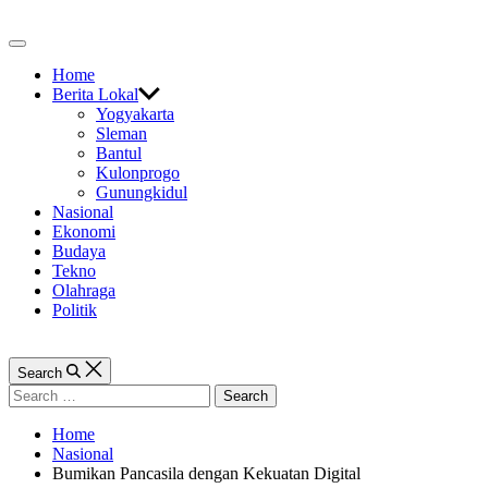
Skip
to
Off
content
Canvas
Home
Berita Lokal
Yogyakarta
Sleman
Bantul
Kulonprogo
Gunungkidul
Nasional
Ekonomi
Budaya
Tekno
Olahraga
Politik
Search
Search
for:
Home
Nasional
Bumikan Pancasila dengan Kekuatan Digital