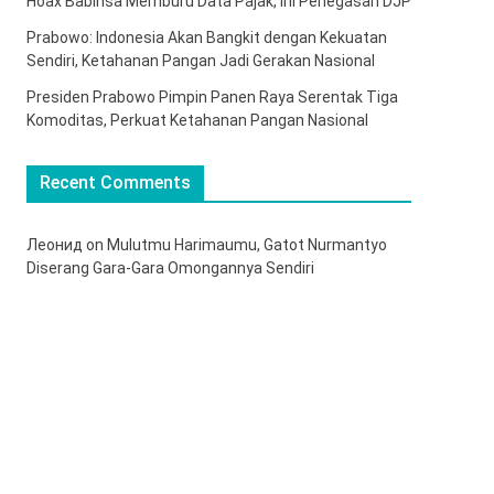
Hoax Babinsa Memburu Data Pajak, Ini Penegasan DJP
Prabowo: Indonesia Akan Bangkit dengan Kekuatan
Sendiri, Ketahanan Pangan Jadi Gerakan Nasional
Presiden Prabowo Pimpin Panen Raya Serentak Tiga
Komoditas, Perkuat Ketahanan Pangan Nasional
Recent Comments
Леонид
on
Mulutmu Harimaumu, Gatot Nurmantyo
Diserang Gara-Gara Omongannya Sendiri