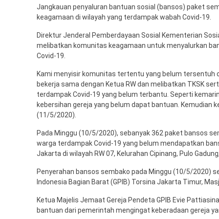
Jangkauan penyaluran bantuan sosial (bansos) paket sem
keagamaan di wilayah yang terdampak wabah Covid-19.
Direktur Jenderal Pemberdayaan Sosial Kementerian Sosi
melibatkan komunitas keagamaan untuk menyalurkan ba
Covid-19.
Kami menyisir komunitas tertentu yang belum tersentuh 
bekerja sama dengan Ketua RW dan melibatkan TKSK serta
terdampak Covid-19 yang belum terbantu. Seperti kemari
kebersihan gereja yang belum dapat bantuan. Kemudian ke 
(11/5/2020).
Pada Minggu (10/5/2020), sebanyak 362 paket bansos semb
warga terdampak Covid-19 yang belum mendapatkan bans
Jakarta di wilayah RW 07, Kelurahan Cipinang, Pulo Gadung
Penyerahan bansos sembako pada Minggu (10/5/2020) secara
Indonesia Bagian Barat (GPIB) Torsina Jakarta Timur, Masj
Ketua Majelis Jemaat Gereja Pendeta GPIB Evie Pattias
bantuan dari pemerintah mengingat keberadaan gereja yang