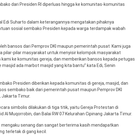
bako dari Presiden RI diperluas hingga ke komunitas-komunitas
al Edi Suharto dalam keterangannya mengatakan pihaknya
ntuan sosial sembako Presiden kepada warga terdampak wabah
oleh bansos dari Pemprov DKI maupun pemerintah pusat. Kami juga
 pilar-pilar masyarakat untuk menyisir kelompok masyarakat
n kami ke komunitas gereja, dan memberikan bansos kepada petugas
masjid ada marbot masjid yang kita bantu” kata Edi, Senin
ako Presiden diberikan kepada komunitas di gereja, masjid, dan
os sembako baik dari pemerintah pusat maupun Pemprov DKI
, Jakarta Timur.
 simbolis dilakukan di tiga titik, yaitu Gereja Protestan di
id Al Muqorrobin, dan Balai RW 07 Kelurahan Cipinang Jakarta Timur.
ina mengaku senang dan sangat berterima kasih mendapatkan
 terletak di gang kecil.