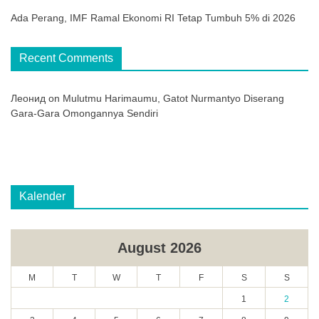
Ada Perang, IMF Ramal Ekonomi RI Tetap Tumbuh 5% di 2026
Recent Comments
Леонид
on
Mulutmu Harimaumu, Gatot Nurmantyo Diserang
Gara-Gara Omongannya Sendiri
Kalender
August 2026
M
T
W
T
F
S
S
1
2