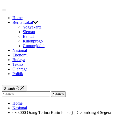
Skip
to
Off
content
Canvas
Home
Berita Lokal
Yogyakarta
Sleman
Bantul
Kulonprogo
Gunungkidul
Nasional
Ekonomi
Budaya
Tekno
Olahraga
Politik
Search
Search
for:
Home
Nasional
680.000 Orang Terima Kartu Prakerja, Gelombang 4 Segera