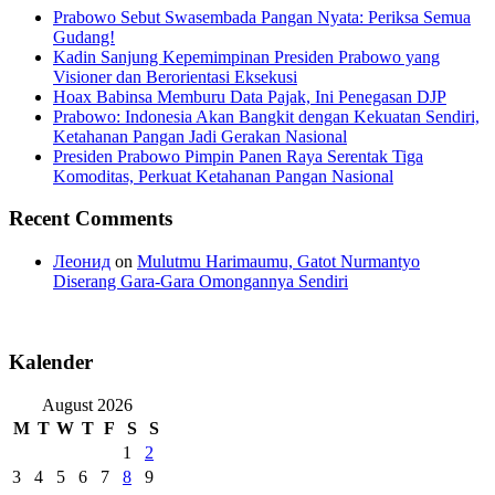
Prabowo Sebut Swasembada Pangan Nyata: Periksa Semua
Gudang!
Kadin Sanjung Kepemimpinan Presiden Prabowo yang
Visioner dan Berorientasi Eksekusi
Hoax Babinsa Memburu Data Pajak, Ini Penegasan DJP
Prabowo: Indonesia Akan Bangkit dengan Kekuatan Sendiri,
Ketahanan Pangan Jadi Gerakan Nasional
Presiden Prabowo Pimpin Panen Raya Serentak Tiga
Komoditas, Perkuat Ketahanan Pangan Nasional
Recent Comments
Леонид
on
Mulutmu Harimaumu, Gatot Nurmantyo
Diserang Gara-Gara Omongannya Sendiri
Kalender
August 2026
M
T
W
T
F
S
S
1
2
3
4
5
6
7
8
9