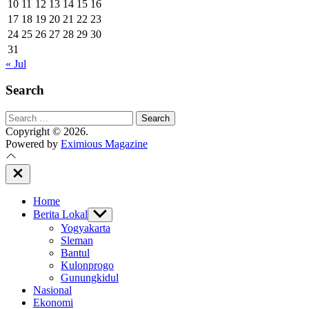
10
11
12
13
14
15
16
17
18
19
20
21
22
23
24
25
26
27
28
29
30
31
« Jul
Search
Search
for:
Copyright © 2026.
Powered by
Eximious Magazine
Close
Off
Canvas
Home
Berita Lokal
Show
sub
Yogyakarta
menu
Sleman
Bantul
Kulonprogo
Gunungkidul
Nasional
Ekonomi