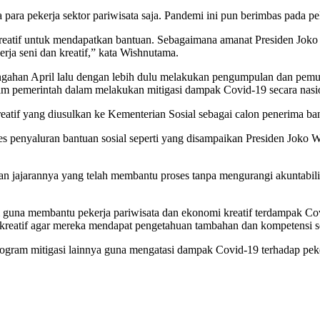
a pekerja sektor pariwisata saja. Pandemi ini pun berimbas pada peke
 kreatif untuk mendapatkan bantuan. Sebagaimana amanat Presiden Jok
erja seni dan kreatif,” kata Wishnutama.
ngahan April lalu dengan lebih dulu melakukan pengumpulan dan pemut
gram pemerintah dalam melakukan mitigasi dampak Covid-19 secara nasi
eatif yang diusulkan ke Kementerian Sosial sebagai calon penerima ban
 penyaluran bantuan sosial seperti yang disampaikan Presiden Joko Wi
n jajarannya yang telah membantu proses tanpa mengurangi akuntabilita
 guna membantu pekerja pariwisata dan ekonomi kreatif terdampak Co
eatif agar mereka mendapat pengetahuan tambahan dan kompetensi seh
ram mitigasi lainnya guna mengatasi dampak Covid-19 terhadap peker