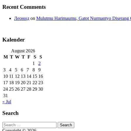
Recent Comments
Леонид
on
Mulutmu Harimaumu, Gatot Nurmantyo Diserang 
Kalender
August 2026
M
T
W
T
F
S
S
1
2
3
4
5
6
7
8
9
10
11
12
13
14
15
16
17
18
19
20
21
22
23
24
25
26
27
28
29
30
31
« Jul
Search
Search
for:
Copyright © 2026.