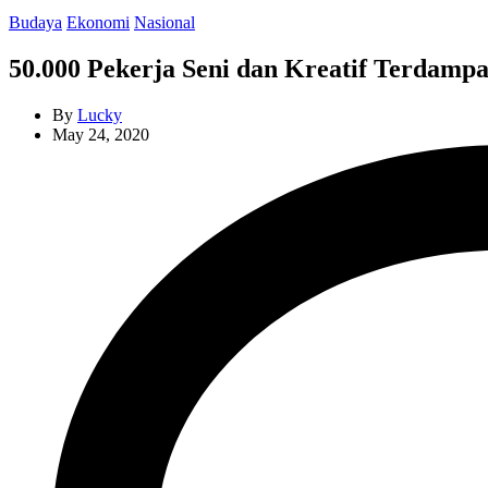
Categories
Budaya
Ekonomi
Nasional
50.000 Pekerja Seni dan Kreatif Terdamp
By
Lucky
May 24, 2020