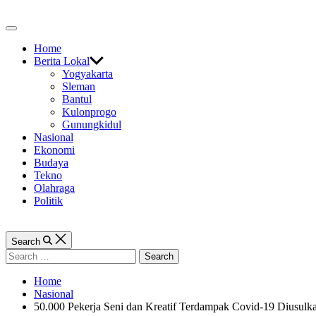
Skip
to
Off
content
Canvas
Home
Berita Lokal
Yogyakarta
Sleman
Bantul
Kulonprogo
Gunungkidul
Nasional
Ekonomi
Budaya
Tekno
Olahraga
Politik
Search
Search
for:
Home
Nasional
50.000 Pekerja Seni dan Kreatif Terdampak Covid-19 Diusulk