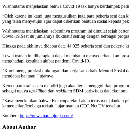
Wishnutama menjelaskan bahwa Covid-19 tak hanya berdampak pada par
“Oleh karena itu kami juga mengusulkan juga para pekerja seni dan
yang telah menyetujui agar dapat diberikan bantuan sosial kepada pek
Wishnutama menjelaskan, sebetulnya program ini dimulai sejak perte
Covid-19.Saat itu jumlahnya fluktuatif seiring dengan berbagai pro
Hingga pada akhirnya didapat data 44.925 pekerja seni dan pekerja kr
Lewat usulan ini diharapkan dapat membantu menyederhanakan proses
menghadapi kesulitan akibat pandemi Covid-19.
“Kami mengapresiasi dukungan dan kerja sama baik Menteri Sosial da
mendapat bantuan,” ujarnya..
Kemenparekraf secara mandiri juga akan terus menggulirkan program
sebagai upaya
upskilling
dan
reskilling
SDM pariwisata dan ekonomi kr
“Saya menekankan bahwa Kemenparekraf akan terus menjalankan prog
kementerian/lembaga terkait,” ujar mantan CEO Net TV tersebut.
Sumber :
https://news.harianjogja.com/
About Author