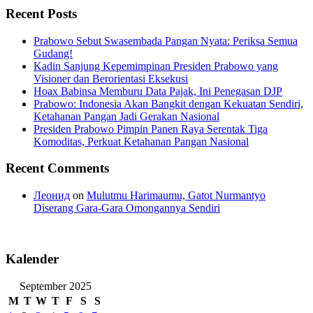
Recent Posts
Prabowo Sebut Swasembada Pangan Nyata: Periksa Semua
Gudang!
Kadin Sanjung Kepemimpinan Presiden Prabowo yang
Visioner dan Berorientasi Eksekusi
Hoax Babinsa Memburu Data Pajak, Ini Penegasan DJP
Prabowo: Indonesia Akan Bangkit dengan Kekuatan Sendiri,
Ketahanan Pangan Jadi Gerakan Nasional
Presiden Prabowo Pimpin Panen Raya Serentak Tiga
Komoditas, Perkuat Ketahanan Pangan Nasional
Recent Comments
Леонид
on
Mulutmu Harimaumu, Gatot Nurmantyo
Diserang Gara-Gara Omongannya Sendiri
Kalender
September 2025
M
T
W
T
F
S
S