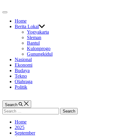
Skip
to
Off
content
Canvas
Home
Berita Lokal
Yogyakarta
Sleman
Bantul
Kulonprogo
Gunungkidul
Nasional
Ekonomi
Budaya
Tekno
Olahraga
Politik
Search
Search
for:
Home
2025
September