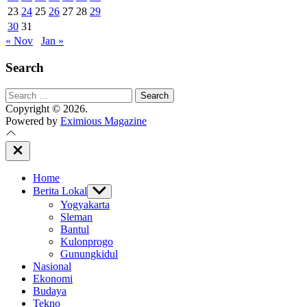
23
24
25
26
27
28
29
30
31
« Nov
Jan »
Search
Search
for:
Copyright © 2026.
Powered by
Eximious Magazine
Close
Off
Canvas
Home
Berita Lokal
Show
sub
Yogyakarta
menu
Sleman
Bantul
Kulonprogo
Gunungkidul
Nasional
Ekonomi
Budaya
Tekno