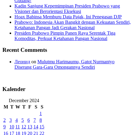
Gudang!
Kadin Sanjung Kepemimpinan Presiden Prabowo yang
Visioner dan Berorientasi Eksekusi
Hoax Babinsa Memburu Data Pajak, Ini Penegasan DJP
Prabowo: Indonesia Akan Bangkit dengan Kekuatan Sendiri,
Ketahanan Pangan Jadi Gerakan Nasional
Presiden Prabowo Pimpin Panen Raya Serentak Tiga
Komoditas, Perkuat Ketahanan Pangan Nasional
Recent Comments
Леонид
on
Mulutmu Harimaumu, Gatot Nurmantyo
Diserang Gara-Gara Omongannya Sendiri
Kalender
December 2024
M
T
W
T
F
S
S
1
2
3
4
5
6
7
8
9
10
11
12
13
14
15
16
17
18
19
20
21
22