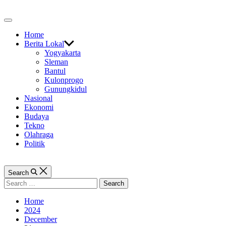
Skip
to
Off
content
Canvas
Home
Berita Lokal
Yogyakarta
Sleman
Bantul
Kulonprogo
Gunungkidul
Nasional
Ekonomi
Budaya
Tekno
Olahraga
Politik
Search
Search
for:
Home
2024
December