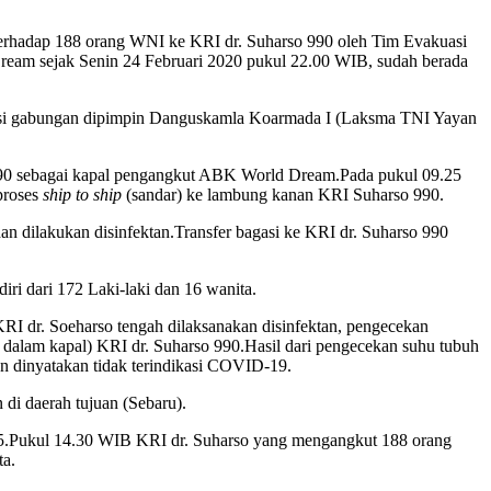
 terhadap 188 orang WNI ke KRI dr. Suharso 990 oleh Tim Evakuasi
eam sejak Senin 24 Februari 2020 pukul 22.00 WIB, sudah berada
si gabungan dipimpin Danguskamla Koarmada I (Laksma TNI Yayan
990 sebagai kapal pengangkut ABK World Dream.Pada pukul 09.25
proses
ship to ship
(sandar) ke lambung kanan KRI Suharso 990.
n dilakukan disinfektan.Transfer bagasi ke KRI dr. Suharso 990
ri dari 172 Laki-laki dan 16 wanita.
RI dr. Soeharso tengah dilaksanakan disinfektan, pengecekan
dalam kapal) KRI dr. Suharso 990.Hasil dari pengecekan suhu tubuh
dan dinyatakan tidak terindikasi COVID-19.
di daerah tujuan (Sebaru).
.Pukul 14.30 WIB KRI dr. Suharso yang mengangkut 188 orang
ta.