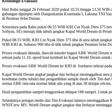
Kronologis Evakuasi
Hari Rabu tanggal 26 Februari 2020 pukul 10.55 hingga 13.50 WIB d
gabungan dipimpin oleh Danguskamla Koarmada I, Laksma TNI Yayan
di Perairan Selat Durian.
Sementara pada Rabu pukul 06.55 WIB KRI Cut Nyak Dien 375 ber
Sofiyan, SE) menuju titik labuh jangkar Kapal World Dream di Perair
Pukul 08.55 WIB, KRI Cut Nyak Dien 375 tiba di area labuh jangk
WIB KRI dr. Suharso 990 tiba di titik labuh jangkar Perairan Selat
Proses evakuasi dimulai, diawali transfer bagasi ABK World Drea
selesai pada 11.10, speed boat kembali ke Kapal World Dream untu
Proses evakuasi ABK World Dream ke KRI dr. Soeharso selesai pada p
Kapal World Dream angkat jangkar dan berlayar meninggalkan area pe
kesehatan (suhu tubuh) dan pengambilan sample darah oleh Tim dari
semua ABK rata-rata normal tidak ada yang di atas 38 derajat celciu
Hasil pengambilan sampel tenggorokan didapat 188 sampel. Untuk pen
Selanjutnya petugas medis dan Tim Evakuasi lainnya meninggalkan 
WNI/Crew MV. World Dream angkat jangkar dan berlayar meninggalka