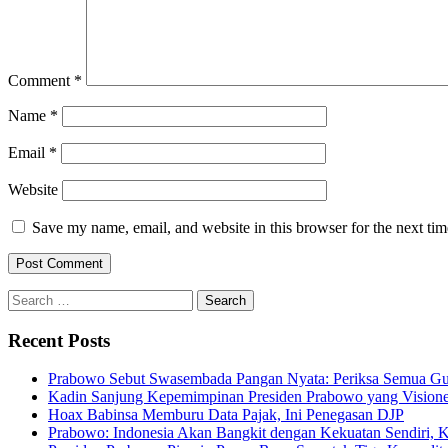
Comment
*
Name
*
Email
*
Website
Save my name, email, and website in this browser for the next ti
Search
for:
Recent Posts
Prabowo Sebut Swasembada Pangan Nyata: Periksa Semua G
Kadin Sanjung Kepemimpinan Presiden Prabowo yang Visioner
Hoax Babinsa Memburu Data Pajak, Ini Penegasan DJP
Prabowo: Indonesia Akan Bangkit dengan Kekuatan Sendiri, 