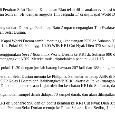
i Perairan Selat Durian, Kepulauan Riau telah dilaksanakan evakuasi
 Sofiyan, SE. dengan anggota Tim Terpadu 17 orang.Kapal World Dr
angkat dari Dermaga Pelabuhan Batu Ampar mengangkut Tim Evakua
an Selat Durian.
ar Kapal World Dream sambil menunggu kedatangan KRI dr. Suharso 
 Durian. Pukul 09.50 hingga 10.05 WIB KRI Cut Nyak Dien 375 selesai 
m menggunakan
Speed Boat
milik World Dream ke KRI dr. Suharso 990 da
k mengangkut ABK. Mereka mulai dipindahkan pada pukul 11.15.
ukul 11.30 dengan jumlah barang bawaan 207 koli dan 188 orang terdi
rairan Selat Durian menuju ke Philipina. Sementar terhadap ABK di K
 KKP Kelas I Batam dan Balitbangkes/BBLK Jakarta di Palka (ruangan 
s. Dilakukan pemeriksaan lanjut oleh tim kesehatan KRI dr. Soeharso, 
gambilan sampel darah didapat 70 sampel darah, dan akan dilanjutkan 
KRI dr. Soeharso 990 dan
on board
kembali ke KRI Cut Nyak Dien 375
n Perairan Selat Durian menuju ke Pulau Sebaru, Kep. Seribu, Jakar