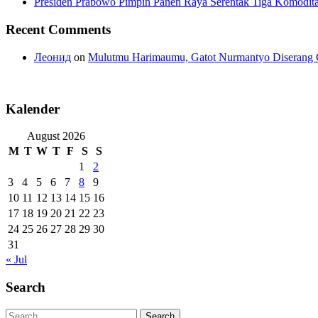
Presiden Prabowo Pimpin Panen Raya Serentak Tiga Komodita
Recent Comments
Леонид
on
Mulutmu Harimaumu, Gatot Nurmantyo Diserang 
Kalender
August 2026
M
T
W
T
F
S
S
1
2
3
4
5
6
7
8
9
10
11
12
13
14
15
16
17
18
19
20
21
22
23
24
25
26
27
28
29
30
31
« Jul
Search
Search