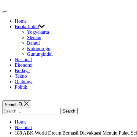
Skip
to
Off
content
Canvas
Home
Berita Lokal
Yogyakarta
Sleman
Bantul
Kulonprogo
Gunungkidul
Nasional
Ekonomi
Budaya
Tekno
Olahraga
Politik
Search
Search
for:
Home
Nasional
188 ABK World Dream Berhasil Dievakuasi Menuju Pulau Se