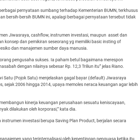
ri berbagai pernyataan sumbang terhadap Kementerian BUMN, terkhusus
n bersih-bersih BUMN ini, apalagi berbagai pernyataan tersebut tidak
men Jiwasraya, cashflow, instrumen investasi, maupun asset dan
konsep dan pemikiran seseorang yg memiliki basic insting of
resiko dan manajemen sumber daya manusia.
i seorang pengusaha sukses. Ia paham betul bagaimana merespon
asabah dengan nilainya sebesar Rp. 12,3 Triliun itu” jelas Riano.
 Satu (Pojok Satu) menjelaskan gagal bayar (default) Jiwasraya
ries, sejak 2006 hingga 2014, upaya memoles neraca keuangan agar lebih
s membangun kinerja keuangan perusahaan sesuatu keniscayaan,
nyak dilakukan oleh korporasi,” kata dia.
instrumen investasi berupa Saving Plan Product, berjalan secara
najemen yang terinternalisasi oleh kepentingan penguasa ketika itu.