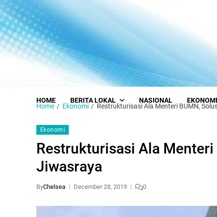
HOME
BERITA LOKAL
NASIONAL
EKONOM
Home
Ekonomi
Restrukturisasi Ala Menteri BUMN, Solu
Ekonomi
Restrukturisasi Ala Menter
Jiwasraya
By
Chelsea
December 28, 2019
0