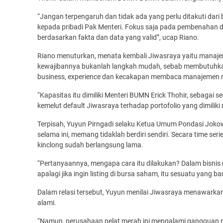
“Jangan terpengaruh dan tidak ada yang perlu ditakuti da
kepada pribadi Pak Menteri. Fokus saja pada pembenahan da
berdasarkan fakta dan data yang valid”, ucap Riano.
Riano menuturkan, menata kembali Jiwasraya yaitu manaje
kewajibannya bukanlah langkah mudah, sebab membutuhkan 
business, experience dan kecakapan membaca manajemen 
“Kapasitas itu dimiliki Menteri BUMN Erick Thohir, sebaga
kemelut default Jiwasraya terhadap portofolio yang dimiliki n
Terpisah, Yuyun Pirngadi selaku Ketua Umum Pondasi Jokowi
selama ini, memang tidaklah berdiri sendiri. Secara time se
kinclong sudah berlangsung lama.
“Pertanyaannya, mengapa cara itu dilakukan? Dalam bisni
apalagi jika ingin listing di bursa saham, itu sesuatu yang ba
Dalam relasi tersebut, Yuyun menilai Jiwasraya menawarkan 
alami.
“Namun, perusahaan pelat merah ini mengalami gangguan ma