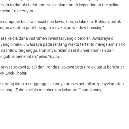
ezim terdahulu terinternalisasi dalam ranah kepentingan the rulling
k sehat” ujar Yuyun.
mampuan besaran asset dan kewajiban, ia lakukan. Bahkan, untuk
engan akuntan publik dengan melakukan window dressing”.
ta kelola dana instrumen investasi yang diperoleh Jiwasraya di
yang dimiliki Jiwasraya pada rentang waktu tertentu mengalami risiko
an cashflow terganggu. Ironisnya, rezim saat itu mendiamkan dan
igubris pemerintah,” jelas Yuyun.
akyat Jokowi (LRJ) dan Pondasi Jokowi Satu (Pojok Satu) berikhtiar
N Erick Thohir.
ihak yang akan mengganggu jalannya proses perbaikan/penyelamatan
ir, semoga Tuhan selalu memberikan kekuatan,” pungkasnya.