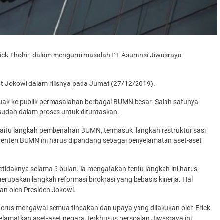
rick Thohir dalam mengurai masalah PT Asuransi Jiwasraya
t Jokowi dalam rilisnya pada Jumat (27/12/2019).
uak ke publik permasalahan berbagai BUMN besar. Salah satunya
 sudah dalam proses untuk dituntaskan.
 yaitu langkah pembenahan BUMN, termasuk langkah restrukturisasi
Menteri BUMN ini harus dipandang sebagai penyelamatan aset-aset
etidaknya selama 6 bulan. Ia mengatakan tentu langkah ini harus
rupakan langkah reformasi birokrasi yang bebasis kinerja. Hal
an oleh Presiden Jokowi.
erus mengawal semua tindakan dan upaya yang dilakukan oleh Erick
atkan aset-aset negara, terkhusus persoalan Jiwasraya ini.