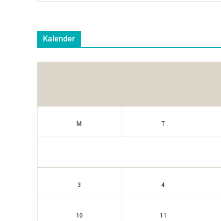
Kalender
M
T
3
4
10
11