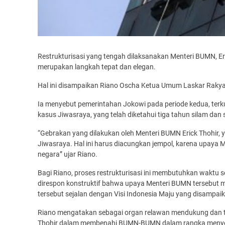
Restrukturisasi yang tengah dilaksanakan Menteri BUMN, E
merupakan langkah tepat dan elegan.
Hal ini disampaikan Riano Oscha Ketua Umum Laskar Rakya
Ia menyebut pemerintahan Jokowi pada periode kedua, terk
kasus Jiwasraya, yang telah diketahui tiga tahun silam dan
“Gebrakan yang dilakukan oleh Menteri BUMN Erick Thohir,
Jiwasraya. Hal ini harus diacungkan jempol, karena upaya 
negara” ujar Riano.
Bagi Riano, proses restrukturisasi ini membutuhkan waktu s
direspon konstruktif bahwa upaya Menteri BUMN tersebut me
tersebut sejalan dengan Visi Indonesia Maju yang disampaik
Riano mengatakan sebagai organ relawan mendukung dan t
Thohir dalam membenahi BUMN-BUMN dalam rangka menyelam