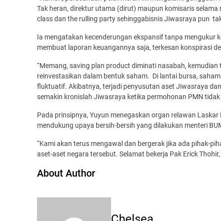
Tak heran, direktur utama (dirut) maupun komisaris selama r
class dan the rulling party sehinggabisnis Jiwasraya pun ta
Ia mengatakan kecenderungan ekspansif tanpa mengukur ke
membuat laporan keuangannya saja, terkesan konspirasi d
“Memang, saving plan product diminati nasabah, kemudian ta
reinvestasikan dalam bentuk saham. Di lantai bursa, saham 
fluktuatif. Akibatnya, terjadi penyusutan aset Jiwasraya d
semakin kronislah Jiwasraya ketika permohonan PMN tidak d
Pada prinsipnya, Yuyun menegaskan organ relawan Laskar R
mendukung upaya bersih-bersih yang dilakukan menteri BUM
“Kami akan terus mengawal dan bergerak jika ada pihak-p
aset-aset negara tersebut. Selamat bekerja Pak Erick Thoh
About Author
Chelsea