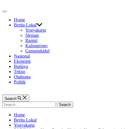
Skip
to
Off
content
Canvas
Home
Berita Lokal
Yogyakarta
Sleman
Bantul
Kulonprogo
Gunungkidul
Nasional
Ekonomi
Budaya
Tekno
Olahraga
Politik
Search
Search
for:
Home
Berita Lokal
Yogyakarta