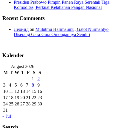
Presiden Prabowo Pimpin Panen Raya Serentak Tiga
Komoditas, Perkuat Ketahanan Pangan Nasional
Recent Comments
Леонид
on
Mulutmu Harimaumu, Gatot Nurmantyo
Diserang Gara-Gara Omongannya Sendiri
Kalender
August 2026
M
T
W
T
F
S
S
1
2
3
4
5
6
7
8
9
10
11
12
13
14
15
16
17
18
19
20
21
22
23
24
25
26
27
28
29
30
31
« Jul
Search